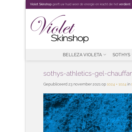
Ga
Violet Skinshop
geeft uw huid weer de energie en kracht die het
verdient
.
naar
inhoud
BELLEZA VIOLETA
SOTHYS
sothys-athletics-gel-chauffa
Gepubliceerd
23 november 2021
op
1024 × 1024
in