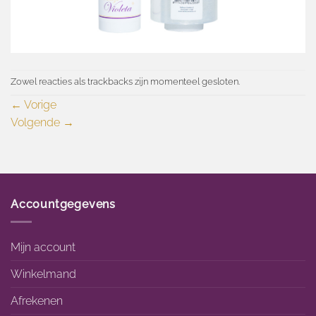
Zowel reacties als trackbacks zijn momenteel gesloten.
←
Vorige
Volgende
→
Accountgegevens
Mijn account
Winkelmand
Afrekenen