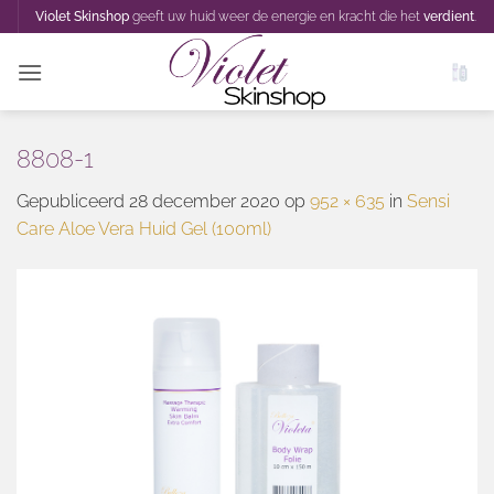
Ga
Violet Skinshop
geeft uw huid weer de energie en kracht die het
verdient
.
naar
inhoud
8808-1
Gepubliceerd
28 december 2020
op
952 × 635
in
Sensi
Care Aloe Vera Huid Gel (100ml)