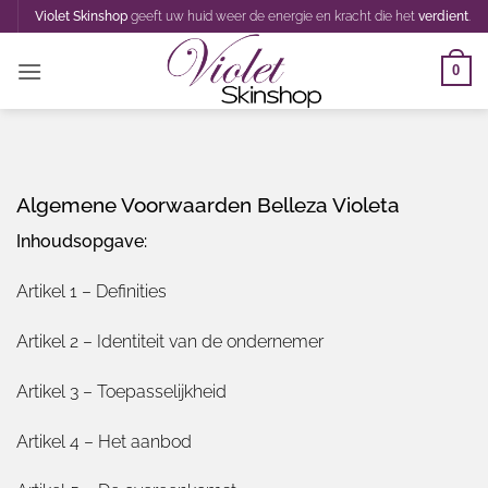
Ga
Violet Skinshop
geeft uw huid weer de energie en kracht die het
verdient
.
naar
inhoud
0
Algemene Voorwaarden Belleza Violeta
Inhoudsopgave:
Artikel 1 – Definities
Artikel 2 – Identiteit van de ondernemer
Artikel 3 – Toepasselijkheid
Artikel 4 – Het aanbod