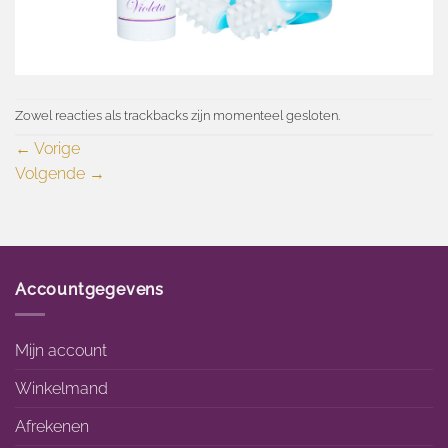
Zowel reacties als trackbacks zijn momenteel gesloten.
←
Vorige
Volgende
→
Accountgegevens
Mijn account
Winkelmand
Afrekenen