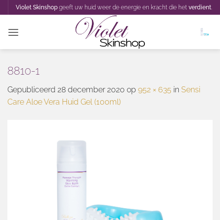
Ga
Violet Skinshop
geeft uw huid weer de energie en kracht die het
verdient
.
naar
inhoud
8810-1
Gepubliceerd
28 december 2020
op
952 × 635
in
Sensi
Care Aloe Vera Huid Gel (100ml)