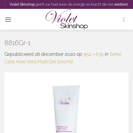
Ga
Violet Skinshop
geeft uw huid weer de energie en kracht die het
verdient
.
naar
inhoud
8816Gr-1
Gepubliceerd
28 december 2020
op
952 × 635
in
Sensi
Care Aloe Vera Huid Gel (100ml)