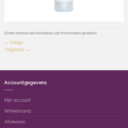
Zowel reacties als trackbacks zijn momenteel gesloten.
←
Vorige
Volgende
→
Accountgegevens
Mijn account
Winkelmand
Afrekenen