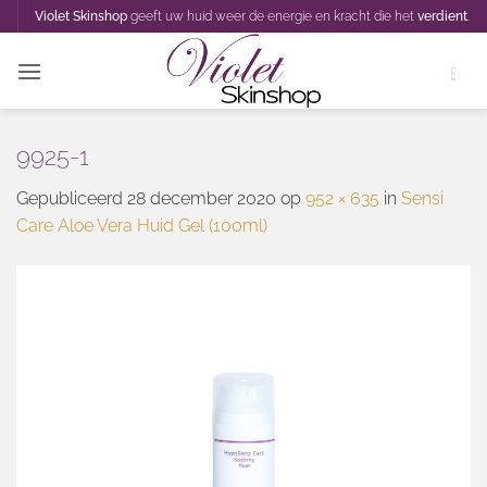
Ga
Violet Skinshop
geeft uw huid weer de energie en kracht die het
verdient
.
naar
inhoud
9925-1
Gepubliceerd
28 december 2020
op
952 × 635
in
Sensi
Care Aloe Vera Huid Gel (100ml)