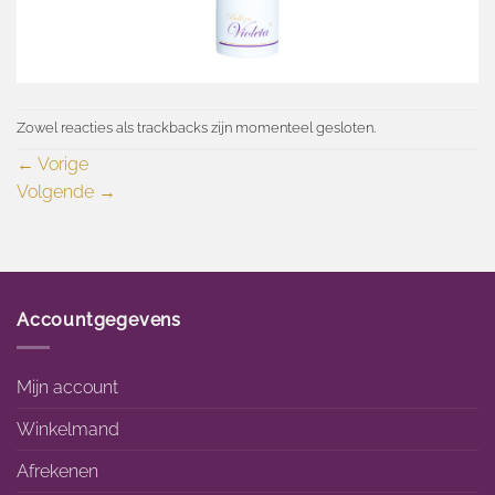
Zowel reacties als trackbacks zijn momenteel gesloten.
←
Vorige
Volgende
→
Accountgegevens
Mijn account
Winkelmand
Afrekenen