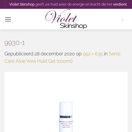
Ga
Violet Skinshop
geeft uw huid weer de energie en kracht die het
verdient
.
naar
inhoud
9930-1
Gepubliceerd
28 december 2020
op
952 × 635
in
Sensi
Care Aloe Vera Huid Gel (100ml)