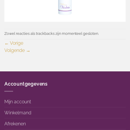
Zowel reacties als trackbacks zijn momenteel gesloten.
←
Vorige
Volgende
→
Accountgegevens
Mijn account
Winkelmand
Afrekenen