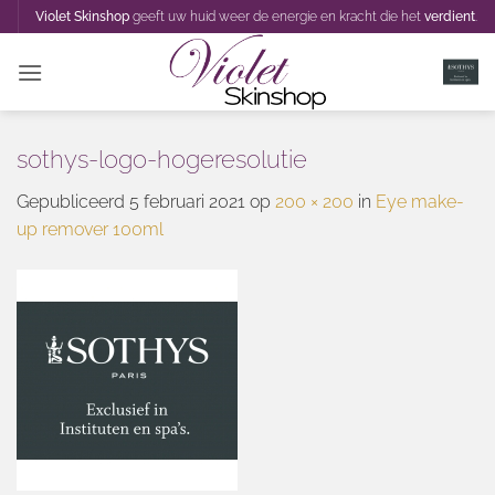
Ga
Violet Skinshop
geeft uw huid weer de energie en kracht die het
verdient
.
naar
inhoud
sothys-logo-hogeresolutie
Gepubliceerd
5 februari 2021
op
200 × 200
in
Eye make-
up remover 100ml