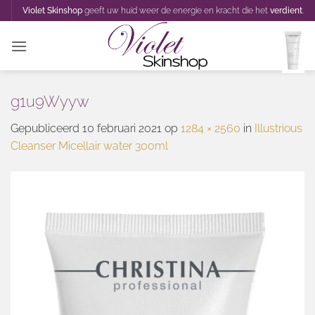
Ga
Violet Skinshop
geeft uw huid weer de energie en kracht die het
verdient
.
naar
inhoud
g1u9Wyyw
Gepubliceerd
10 februari 2021
op
1284 × 2560
in
Illustrious
Cleanser Micellair water 300ml