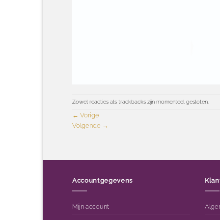
Zowel reacties als trackbacks zijn momenteel gesloten.
←
Vorige
Volgende
→
Accountgegevens
Klan
Mijn account
Alge