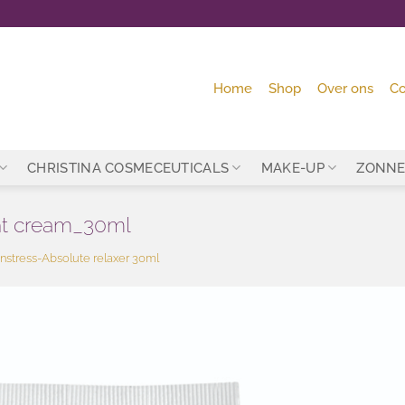
Home
Shop
Over ons
Co
CHRISTINA COSMECEUTICALS
MAKE-UP
ZONNE
ht cream_30ml
nstress-Absolute relaxer 30ml