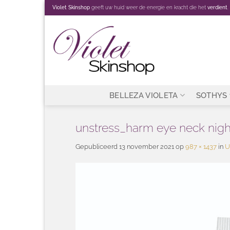
Ga
Violet Skinshop
geeft uw huid weer de energie en kracht die het
verdient
.
naar
inhoud
BELLEZA VIOLETA
SOTHYS
unstress_harm eye neck nig
Gepubliceerd
13 november 2021
op
987 × 1437
in
U