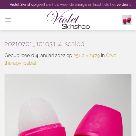
Ga
Violet Skinshop
geeft uw huid weer de energie en kracht die het
verdient
.
naar
inhoud
20210701_101031-4-scaled
Gepubliceerd
4 januari 2022
op
2560 × 2479
in
Cryo
therapy icebal