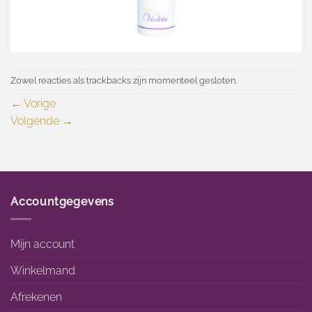
Zowel reacties als trackbacks zijn momenteel gesloten.
←
Vorige
Volgende
→
Accountgegevens
Mijn account
Winkelmand
Afrekenen