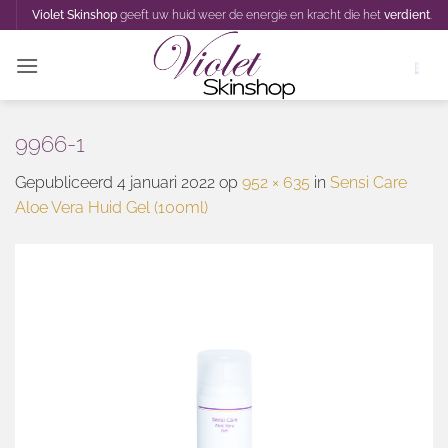
Ga
Violet Skinshop
geeft uw huid weer de energie en kracht die het
verdient
.
naar
inhoud
9966-1
Gepubliceerd
4 januari 2022
op
952 × 635
in
Sensi Care
Aloe Vera Huid Gel (100ml)