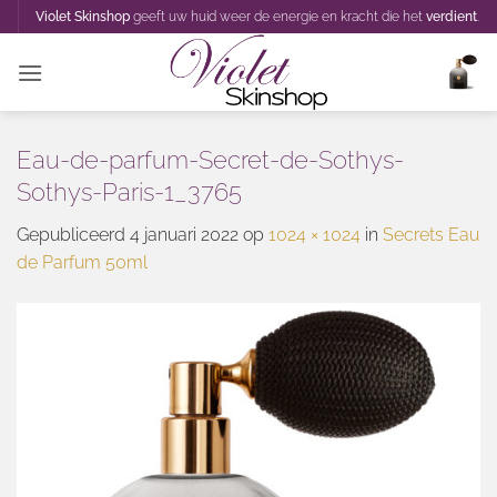
Ga
Violet Skinshop
geeft uw huid weer de energie en kracht die het
verdient
.
naar
inhoud
Eau-de-parfum-Secret-de-Sothys-
Sothys-Paris-1_3765
Gepubliceerd
4 januari 2022
op
1024 × 1024
in
Secrets Eau
de Parfum 50ml