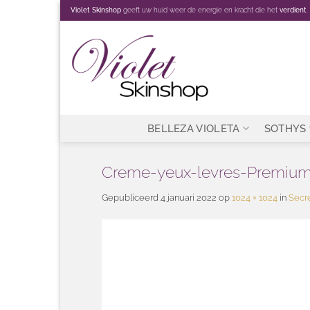
Ga
Violet Skinshop
geeft uw huid weer de energie en kracht die het
verdient
.
naar
inhoud
BELLEZA VIOLETA
SOTHYS
Creme-yeux-levres-Premium
Gepubliceerd
4 januari 2022
op
1024 × 1024
in
Secre