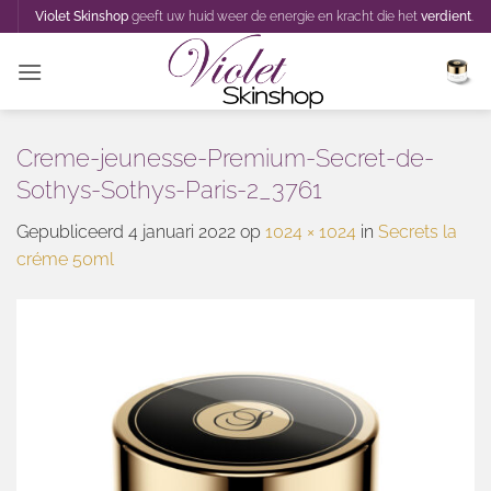
Ga
Violet Skinshop
geeft uw huid weer de energie en kracht die het
verdient
.
naar
inhoud
Creme-jeunesse-Premium-Secret-de-
Sothys-Sothys-Paris-2_3761
Gepubliceerd
4 januari 2022
op
1024 × 1024
in
Secrets la
créme 50ml