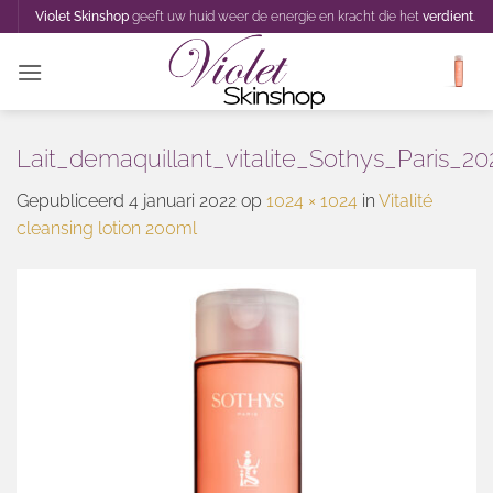
Ga
Violet Skinshop
geeft uw huid weer de energie en kracht die het
verdient
.
naar
inhoud
Lait_demaquillant_vitalite_Sothys_Paris_2
Gepubliceerd
4 januari 2022
op
1024 × 1024
in
Vitalité
cleansing lotion 200ml