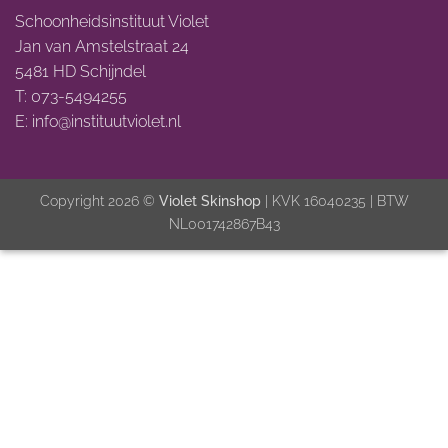
Schoonheidsinstituut Violet
Jan van Amstelstraat 24
5481 HD Schijndel
T: 073-5494255
E:
info@instituutviolet.nl
Copyright 2026 ©
Violet Skinshop
| KVK 16040235 | BTW
NL001742867B43