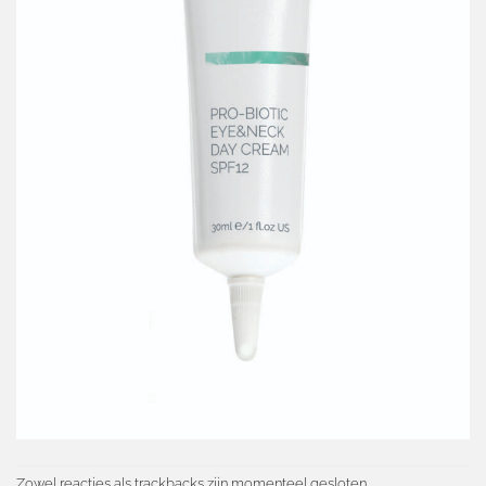
Zowel reacties als trackbacks zijn momenteel gesloten.