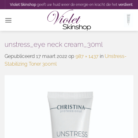
Ga
Violet Skinshop
geeft uw huid weer de energie en kracht die het
verdient
.
naar
inhoud
unstress_eye neck cream_30ml
Gepubliceerd
17 maart 2022
op
987 × 1437
in
Unstress-
Stabilizing Toner 300ml