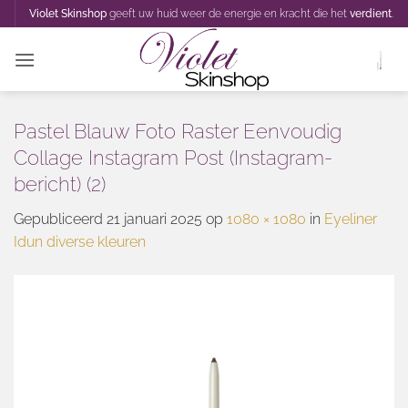
Ga
Violet Skinshop
geeft uw huid weer de energie en kracht die het
verdient
.
naar
inhoud
Pastel Blauw Foto Raster Eenvoudig
Collage Instagram Post (Instagram-
bericht) (2)
Gepubliceerd
21 januari 2025
op
1080 × 1080
in
Eyeliner
Idun diverse kleuren