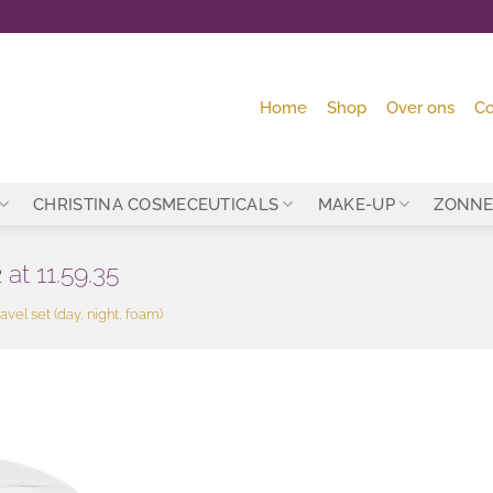
Home
Shop
Over ons
Co
CHRISTINA COSMECEUTICALS
MAKE-UP
ZONNE
t 11.59.35
avel set (day, night, foam)