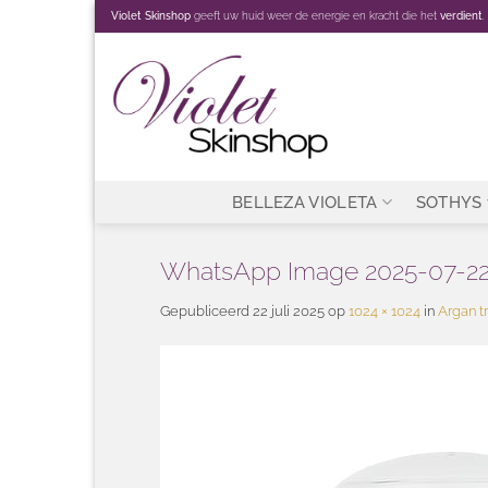
Ga
Violet Skinshop
geeft uw huid weer de energie en kracht die het
verdient
.
naar
inhoud
BELLEZA VIOLETA
SOTHYS
WhatsApp Image 2025-07-22 a
Gepubliceerd
22 juli 2025
op
1024 × 1024
in
Argan tr