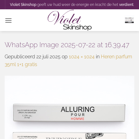
Ga
Violet Skinshop
geeft uw huid weer de energie en kracht die het
verdient
.
naar
inhoud
WhatsApp Image 2025-07-22 at 16.39.47
Gepubliceerd
22 juli 2025
op
1024 × 1024
in
Heren parfum
35ml 1+1 gratis