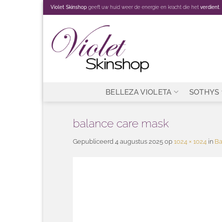
Ga
Violet Skinshop
geeft uw huid weer de energie en kracht die het
verdient
.
naar
inhoud
BELLEZA VIOLETA
SOTHYS
balance care mask
Gepubliceerd
4 augustus 2025
op
1024 × 1024
in
Ba