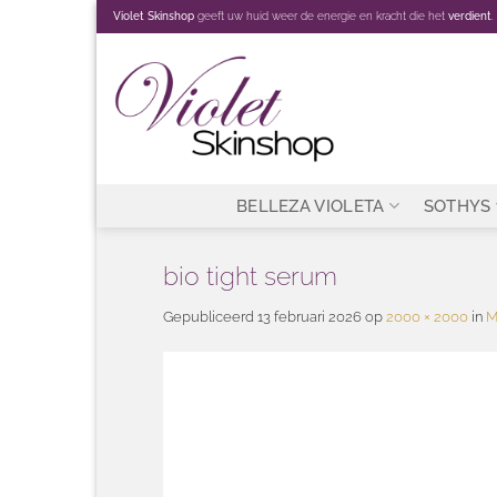
Ga
Violet Skinshop
geeft uw huid weer de energie en kracht die het
verdient
.
naar
inhoud
BELLEZA VIOLETA
SOTHYS
bio tight serum
Gepubliceerd
13 februari 2026
op
2000 × 2000
in
M