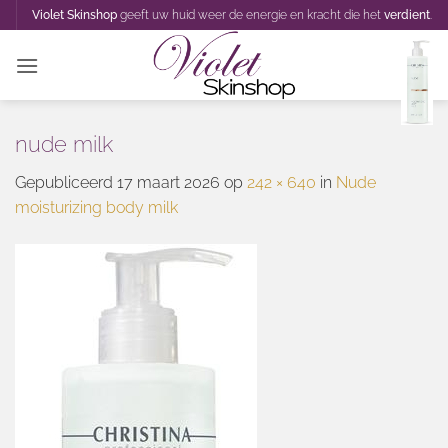
Ga
Violet Skinshop
geeft uw huid weer de energie en kracht die het
verdient
.
naar
inhoud
nude milk
Gepubliceerd
17 maart 2026
op
242 × 640
in
Nude
moisturizing body milk