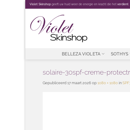
Ga
Violet Skinshop
geeft uw huid weer de energie en kracht die het
verdient
.
naar
inhoud
BELLEZA VIOLETA
SOTHYS
solaire-30spf-creme-protect
Gepubliceerd
17 maart 2026
op
1080 × 1080
in
SPF3