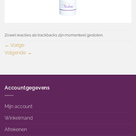
Zowel reacties als trackbacks zijn momenteel gesloten.
←
Vorige
Volgende
→
Accountgegevens
Mijn account
Winkelmand
Afrekenen