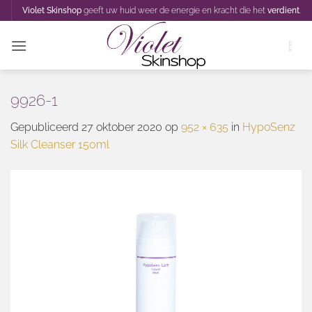
Ga
Violet Skinshop
geeft uw huid weer de energie en kracht die het
verdient
.
naar
inhoud
9926-1
Gepubliceerd
27 oktober 2020
op
952 × 635
in
HypoSenz
Silk Cleanser 150ml