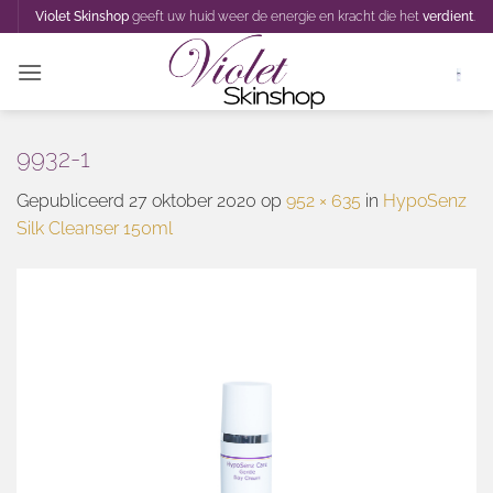
Ga
Violet Skinshop
geeft uw huid weer de energie en kracht die het
verdient
.
naar
inhoud
9932-1
Gepubliceerd
27 oktober 2020
op
952 × 635
in
HypoSenz
Silk Cleanser 150ml