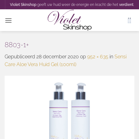
Ga
Violet Skinshop
geeft uw huid weer de energie en kracht die het
verdient
.
naar
inhoud
8803-1+
Gepubliceerd
28 december 2020
op
952 × 635
in
Sensi
Care Aloe Vera Huid Gel (100ml)