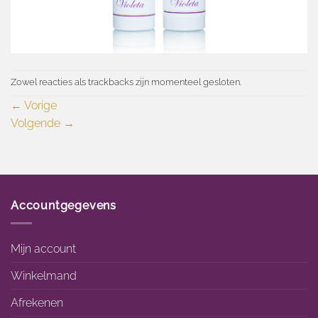
Zowel reacties als trackbacks zijn momenteel gesloten.
←
Vorige
Volgende
→
Accountgegevens
Mijn account
Winkelmand
Afrekenen