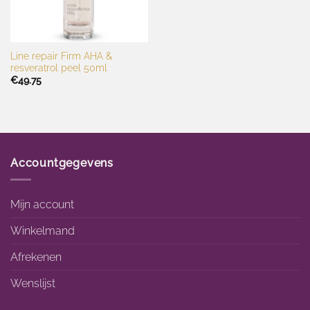
Line repair Firm AHA &
resveratrol peel 50ml
€
49.75
Accountgegevens
Mijn account
Winkelmand
Afrekenen
Wenslijst