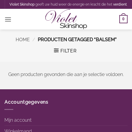
Ga
Violet Skinshop
geeft uw huid weer de energie en kracht die het
verdient
.
naar
inhoud
0
HOME
/
PRODUCTEN GETAGGED “BALSEM”
FILTER
Geen producten gevonden die aan je selectie voldoen.
Accountgegevens
Mijn account
Winkelmand