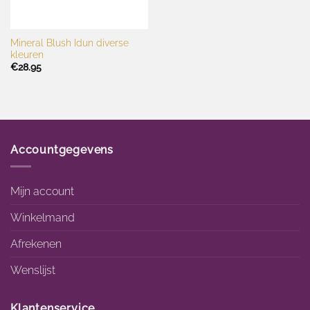
Mineral Blush Idun diverse
kleuren
€
28.95
Accountgegevens
Mijn account
Winkelmand
Afrekenen
Wenslijst
Klantenservice