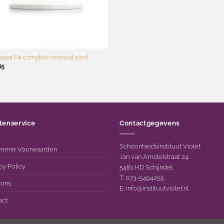
repair Fix complete renewal 50ml
65
tenservice
Contactgegevens
Schoonheidsinstituut Violet
mene Voorwaarden
Jan van Amstelstraat 24
cy Policy
5481 HD Schijndel
T: 073-5494255
 ons
E:
info@instituutviolet.nl
act