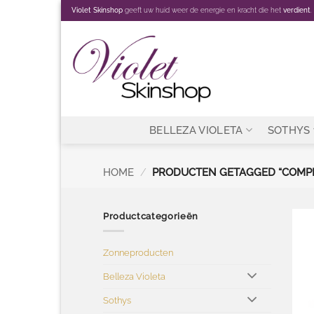
Ga
Violet Skinshop
geeft uw huid weer de energie en kracht die het
verdient
.
naar
inhoud
BELLEZA VIOLETA
SOTHYS
HOME
/
PRODUCTEN GETAGGED “COMPE
Productcategorieën
Zonneproducten
Belleza Violeta
Sothys