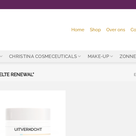
Home
Shop
Over ons
Co
CHRISTINA COSMECEUTICALS
MAKE-UP
ZONNE
LTE RENEWAL”
E
Toevoegen
aan
wenslijst
UITVERKOCHT