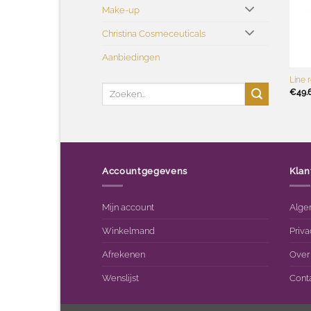
Make-up
Christina Cosmeceuticals
Aanbiedingen
+
Line 
Zoeken
€
49.
naar:
Accountgegevens
Klan
Mijn account
Alge
Winkelmand
Priva
Afrekenen
Over
Wenslijst
Cont