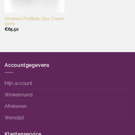
Unstress-ProBiotic Day Cream
50ml
€
65.50
Accountgegevens
Mijn account
Winkelmand
Afrekenen
Wenslijst
Klantenservice