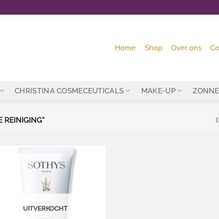
Home
Shop
Over ons
Co
CHRISTINA COSMECEUTICALS
MAKE-UP
ZONNE
 REINIGING”
E
Toevoegen
aan
wenslijst
UITVERKOCHT