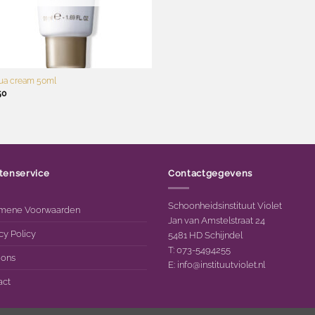
ua cream 50ml
50
tenservice
Contactgegevens
Schoonheidsinstituut Violet
mene Voorwaarden
Jan van Amstelstraat 24
cy Policy
5481 HD Schijndel
T: 073-5494255
 ons
E:
info@instituutviolet.nl
act