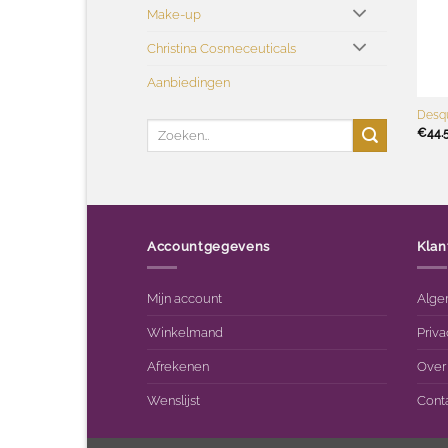
Make-up
Christina Cosmeceuticals
Aanbiedingen
+
Desq
Zoeken
€
44.
naar:
Accountgegevens
Klan
Mijn account
Alge
Winkelmand
Priva
Afrekenen
Over
Wenslijst
Cont