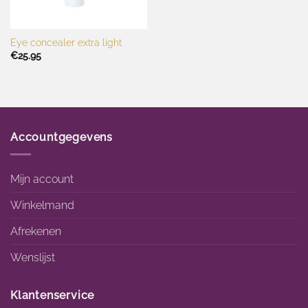
Eye concealer extra light
€
25.95
Accountgegevens
Mijn account
Winkelmand
Afrekenen
Wenslijst
Klantenservice