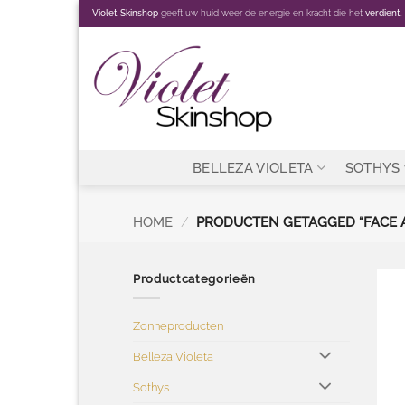
Ga
Violet Skinshop
geeft uw huid weer de energie en kracht die het
verdient
.
naar
inhoud
BELLEZA VIOLETA
SOTHYS
HOME
/
PRODUCTEN GETAGGED “FACE 
Productcategorieën
Zonneproducten
Belleza Violeta
Sothys