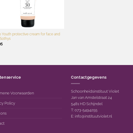
 Youth protective cream for face and
Sothys
95
tenservice
Contactgegevens
Schoonheidsinstituut Violet
mene Voorwaarden
Jan van Amstelstraat 24
cy Policy
5481 HD Schijndel
T: 073-5494255
 ons
E:
info@instituutviolet.nl
act