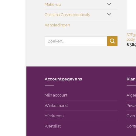
Make-up
Christina Cosmeceuticals
Aanbiedingen
+
SPF30
Zoeken
body 
naar:
€
56.
Accountgegevens
Klan
Mijn account
Alge
Winkelmand
Priva
Afrekenen
Over
Wenslijst
Cont