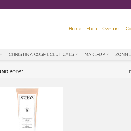
Home
Shop
Over ons
Co
CHRISTINA COSMECEUTICALS
MAKE-UP
ZONNE
AND BODY”
E
Toevoegen
aan
wenslijst