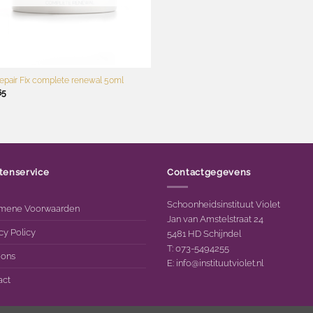
repair Fix complete renewal 50ml
65
tenservice
Contactgegevens
Schoonheidsinstituut Violet
mene Voorwaarden
Jan van Amstelstraat 24
cy Policy
5481 HD Schijndel
T: 073-5494255
 ons
E:
info@instituutviolet.nl
act