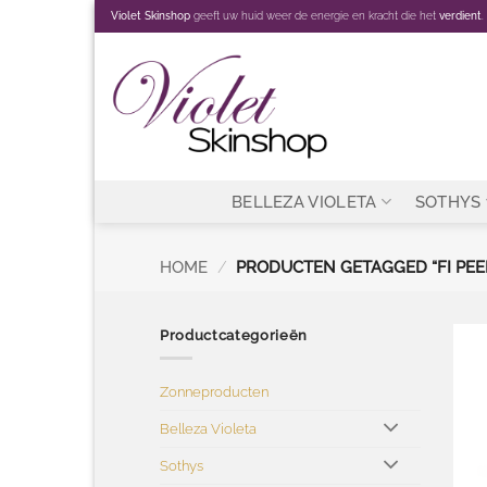
Ga
Violet Skinshop
geeft uw huid weer de energie en kracht die het
verdient
.
naar
inhoud
BELLEZA VIOLETA
SOTHYS
HOME
/
PRODUCTEN GETAGGED “FI PEE
Productcategorieën
Zonneproducten
Belleza Violeta
Sothys