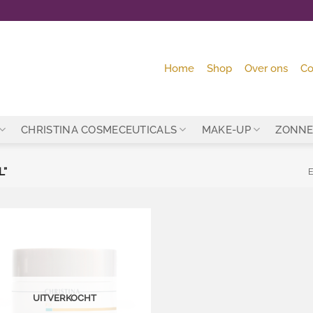
Home
Shop
Over ons
Co
CHRISTINA COSMECEUTICALS
MAKE-UP
ZONNE
L”
E
Toevoegen
aan
wenslijst
UITVERKOCHT