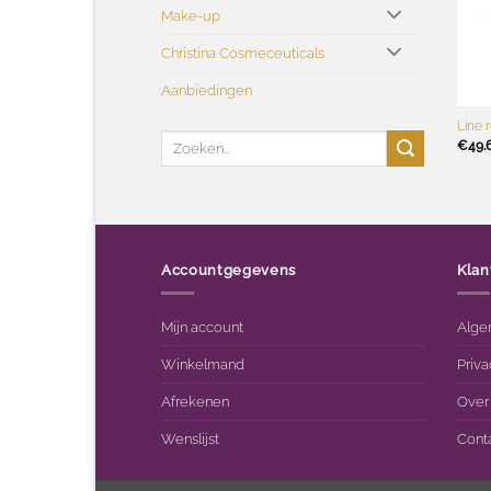
Make-up
Christina Cosmeceuticals
Aanbiedingen
+
Line 
Zoeken
€
49.
naar:
Accountgegevens
Klan
Mijn account
Alge
Winkelmand
Priva
Afrekenen
Over
Wenslijst
Cont