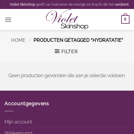
Ga
Violet Skinshop
geeft uw huid weer de energie en kracht die het
verdient
.
naar
inhoud
0
HOME
/
PRODUCTEN GETAGGED “HYDRATATIE”
FILTER
Geen producten gevonden die aan je selectie voldoen.
Accountgegevens
Mijn account
Winkelmand