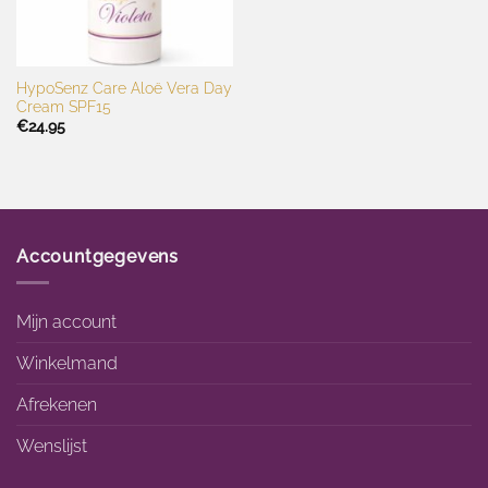
HypoSenz Care Aloë Vera Day
Cream SPF15
€
24.95
Accountgegevens
Mijn account
Winkelmand
Afrekenen
Wenslijst