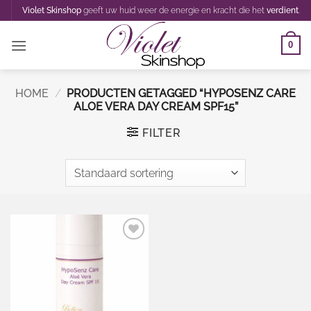
Ga
Violet Skinshop
geeft uw huid weer de energie en kracht die het
verdient
.
naar
inhoud
0
HOME
/
PRODUCTEN GETAGGED “HYPOSENZ CARE
ALOE VERA DAY CREAM SPF15”
FILTER
Toevoegen
aan
wenslijst