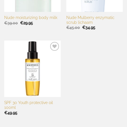
Nude Mulberry enzymatic
Nude moisturizing body milk
scrub lichaam
Oorspronkelijke
Huidige
€
39.00
€
29.95
prijs
prijs
Oorspronkelijke
Huidige
€
45.00
€
34.95
was:
is:
prijs
prijs
€39.00.
€29.95.
was:
is:
€45.00.
€34.95.
Toevoegen
aan
wenslijst
SPF 30 Youth protective oil
100ml
€
49.95