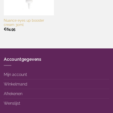
Nuance eyes up booster
cream 30ml
€
64.95
Accountgegevens
Mijn account
Winkelmand
Afrekenen
Wenslijst