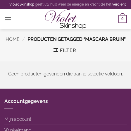
Ga
Violet Skinshop
geeft uw huid weer de energie en kracht die het
verdient
.
naar
inhoud
0
HOME
/
PRODUCTEN GETAGGED “MASCARA BRUIN”
FILTER
Geen producten gevonden die aan je selectie voldoen.
Accountgegevens
Mijn account
Winkelmand