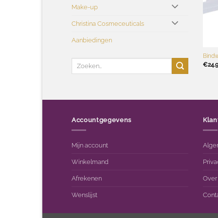
Make-up
Christina Cosmeceuticals
Aanbiedingen
+
Bindw
Zoeken
€
24.
naar:
Accountgegevens
Klan
Mijn account
Alge
Winkelmand
Priva
Afrekenen
Over
Wenslijst
Cont