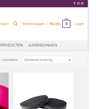
ntact
Winkelwagen /
€
0.00
Login
0
PRODUCTEN
AANBIEDINGEN
 3 resultaten
egen
Toevoegen
n
aan
ijst
wenslijst