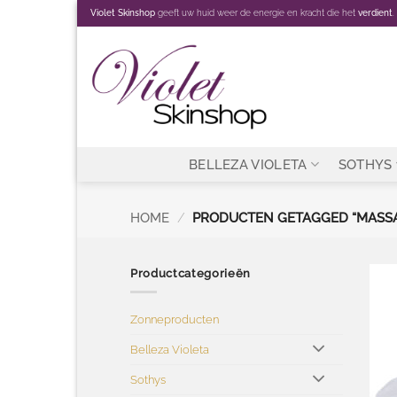
Ga
Violet Skinshop
geeft uw huid weer de energie en kracht die het
verdient
.
naar
inhoud
BELLEZA VIOLETA
SOTHYS
HOME
/
PRODUCTEN GETAGGED “MASS
Productcategorieën
Zonneproducten
Belleza Violeta
Sothys