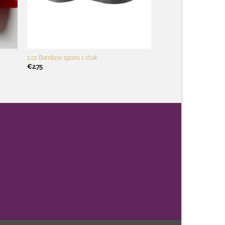
+
z.01 Bamboe spons 1 stuk
€
2.75