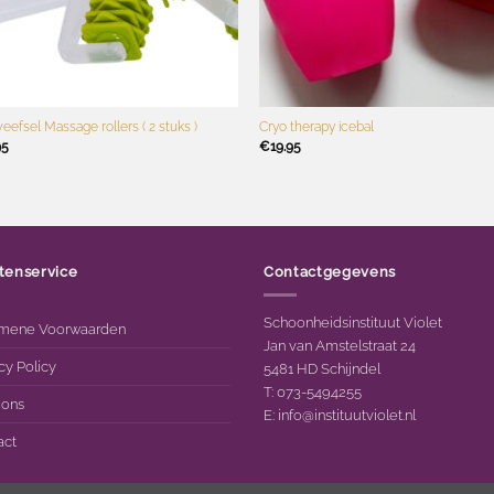
+
eefsel Massage rollers ( 2 stuks )
Cryo therapy icebal
95
€
19.95
tenservice
Contactgegevens
Schoonheidsinstituut Violet
mene Voorwaarden
Jan van Amstelstraat 24
cy Policy
5481 HD Schijndel
T: 073-5494255
 ons
E:
info@instituutviolet.nl
act