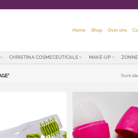
Home
Shop
Over ons
Co
CHRISTINA COSMECEUTICALS
MAKE-UP
ZONNE
AGE”
Toont alle
Toevoegen
Toevo
aan
aa
wenslijst
wensl