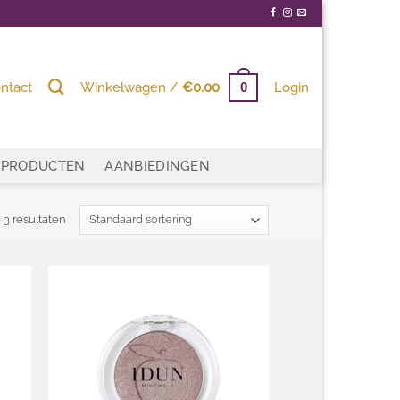
ntact
Winkelwagen /
€
0.00
Login
0
PRODUCTEN
AANBIEDINGEN
 3 resultaten
egen
Toevoegen
n
aan
ijst
wenslijst