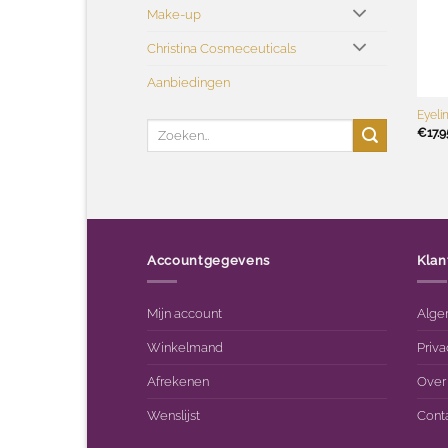
Make-up
Christina Cosmeceuticals
Aanbiedingen
+
Eyeli
Zoeken
€
17.9
naar:
Accountgegevens
Klan
Mijn account
Alge
Winkelmand
Priva
Afrekenen
Over
Wenslijst
Cont