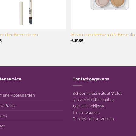
+
ner Idun diverse kleuren
Mineral eyeschadow pallet diverse kle
5
€
29.95
tenservice
Contactgegevens
Schoonheidsinstituut Violet
mene Voorwaarden
Jan van Amstelstraat 24
cy Policy
5481 HD Schijndel
T: 073-5494255
 ons
E:
info@instituutviolet.nl
act