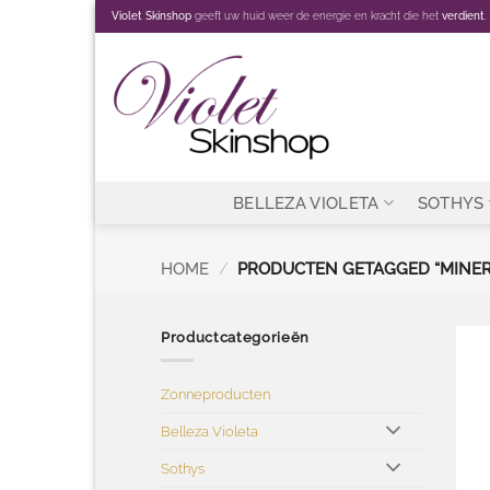
Ga
Violet Skinshop
geeft uw huid weer de energie en kracht die het
verdient
.
naar
inhoud
BELLEZA VIOLETA
SOTHYS
HOME
/
PRODUCTEN GETAGGED “MINER
Productcategorieën
Zonneproducten
Belleza Violeta
Sothys