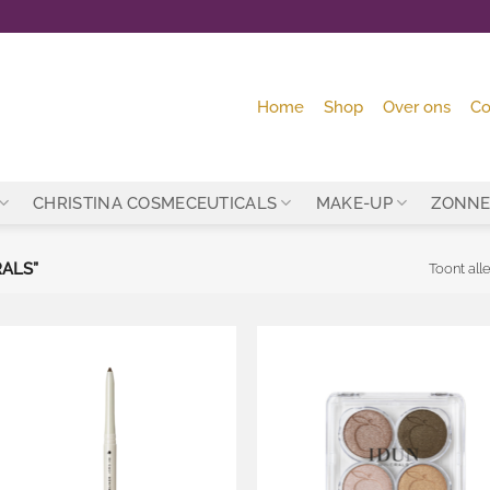
Home
Shop
Over ons
Co
CHRISTINA COSMECEUTICALS
MAKE-UP
ZONNE
ALS”
Toont alle
Toevoegen
Toevo
aan
aa
wenslijst
wensl