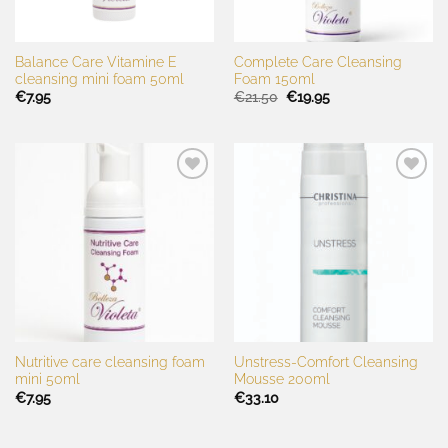
Balance Care Vitamine E
Complete Care Cleansing
cleansing mini foam 50ml
Foam 150ml
Oorspronkelijke
Huidige
€
7.95
€
21.50
€
19.95
prijs
prijs
was:
is:
€21.50.
€19.95.
Toevoegen
Toevoegen
aan
aan
wenslijst
wenslijst
Nutritive care cleansing foam
Unstress-Comfort Cleansing
mini 50ml
Mousse 200ml
€
7.95
€
33.10