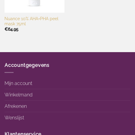
Nuance 10% AHA+PHA peel
mask 75ml
€
64.95
Accountgegevens
Mijn account
Winkelmand
Afrekenen
Wenslijst
Klantenservice