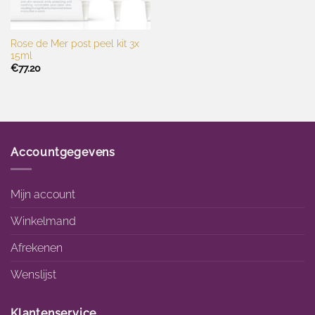
Rose de Mer post peel kit 3x
15ml
€
77.20
Accountgegevens
Mijn account
Winkelmand
Afrekenen
Wenslijst
Klantenservice