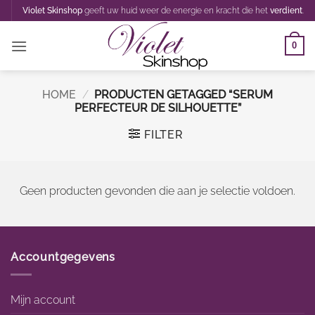
Ga
Violet Skinshop
geeft uw huid weer de energie en kracht die het
verdient
.
naar
inhoud
0
HOME
/
PRODUCTEN GETAGGED “SERUM
PERFECTEUR DE SILHOUETTE”
FILTER
Geen producten gevonden die aan je selectie voldoen.
Accountgegevens
Mijn account