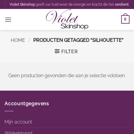
Ga
Violet Skinshop
geeft uw huid weer de energie en kracht die het
verdient
.
naar
inhoud
0
HOME
/
PRODUCTEN GETAGGED “SILHOUETTE”
FILTER
Geen producten gevonden die aan je selectie voldoen.
Accountgegevens
Mijn account
Winkelmand