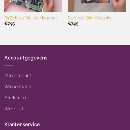
B3 Belleza Violeta Magazine
B3 Violet Skin Magazine
€
7.95
€
7.95
Accountgegevens
Mijn account
Winkelmand
Afrekenen
Wenslijst
Klantenservice