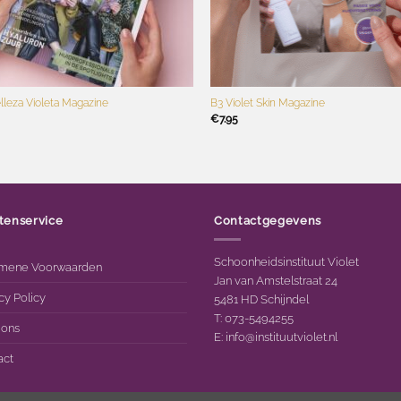
+
lleza Violeta Magazine
B3 Violet Skin Magazine
€
7.95
tenservice
Contactgegevens
Schoonheidsinstituut Violet
mene Voorwaarden
Jan van Amstelstraat 24
cy Policy
5481 HD Schijndel
T: 073-5494255
 ons
E:
info@instituutviolet.nl
act