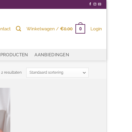
ntact
Winkelwagen /
€
0.00
Login
0
PRODUCTEN
AANBIEDINGEN
 2 resultaten
egen
n
ijst