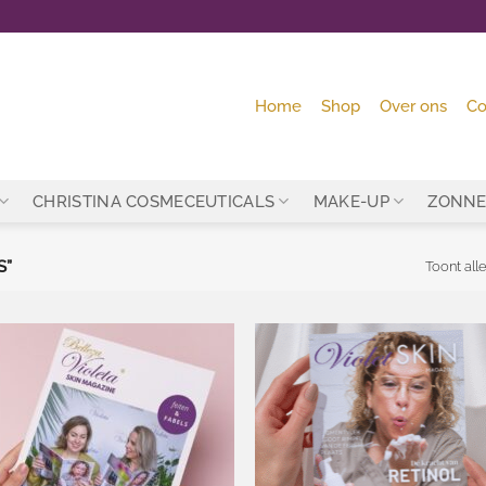
Home
Shop
Over ons
Co
CHRISTINA COSMECEUTICALS
MAKE-UP
ZONNE
S”
Toont alle
Toevoegen
Toevo
aan
aa
wenslijst
wensl