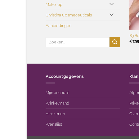
Make-up
Christina Cosmeceuticals
Aanbiedingen
+
B3 Be
Zoeken
€
7.95
naar:
Accountgegevens
Klan
Mijn account
Alge
Winkelmand
Priva
Afrekenen
Over
Wenslijst
Cont